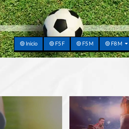
Inicio
F5 F
F5 M
F8 M