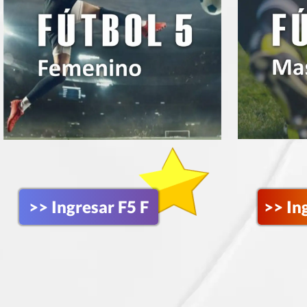
>> Ingresar F5 F
>> In